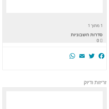
1 מתוך 1
סדרות חשבוניות
0
WhatsApp
Email
Twitter
Facebook
עליך
להירשם
לערכה
זריזות ודיוק
זה
כדי
לגשת
לתוכן
הערכה.