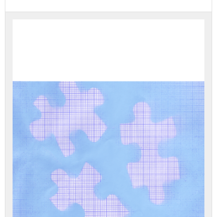
עליך
להירשם
לערכה
זה
כדי
לגשת
לתוכן
הערכה.