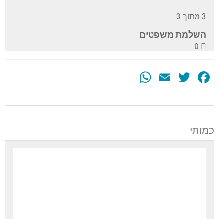
3 מתוך 3
השלמת משפטים
0
WhatsApp
Email
Twitter
Facebook
עליך
להירשם
לערכה
כמותי
זה
כדי
לגשת
לתוכן
הערכה.