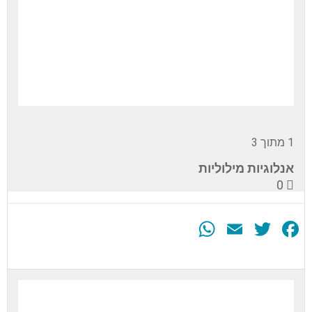
1 מתוך 3
אנלוגיות מילוליות
0
WhatsApp
Email
Twitter
Facebook
עליך
להירשם
לערכה
זה