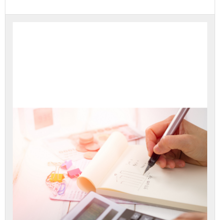
עליך
להירשם
לערכה
זה
כדי
לגשת
לתוכן
הערכה.