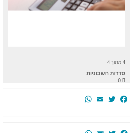
4 מתוך 4
סדרות חשבוניות
0
WhatsApp
Email
Twitter
Facebook
עליך
להירשם
לערכה