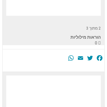
2 מתוך 3
הוראות מילוליות
0
WhatsApp
Email
Twitter
Facebook
עליך
להירשם
לערכה
זה
כדי
לגשת
לתוכן
הערכה.