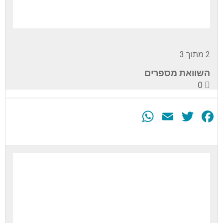
2 מתוך 3
השוואת מספרים
0
WhatsApp
Email
Twitter
Facebook
עליך
להירשם
לערכה
זה
כדי
לגשת
לתוכן
הערכה.