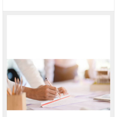
עליך
להירשם
לערכה
זה
כדי
לגשת
לתוכן
הערכה.