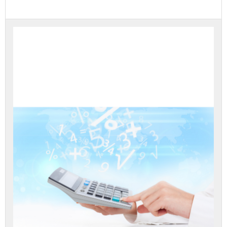
עליך
להירשם
לערכה
זה
כדי
לגשת
לתוכן
הערכה.