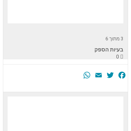
3 מתוך 6
בעיות הספק
0
WhatsApp
Email
Twitter
Facebook
עליך
להירשם
לערכה
זה
כדי
לגשת
לתוכן
הערכה.