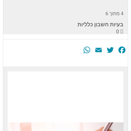
4 מתוך 6
בעיות חשבון כלליות
0
WhatsApp
Email
Twitter
Facebook
עליך
להירשם
לערכה
זה
כדי
לגשת
לתוכן
הערכה.