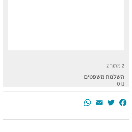
2 מתוך 2
השלמת משפטים
0
WhatsApp
Email
Twitter
Facebook
עליך
להירשם