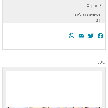
3 מתוך 3
השוואת מילים
0
WhatsApp
Email
Twitter
Facebook
עליך
להירשם
לערכה
טכני
זה
כדי
לגשת
לתוכן
הערכה.