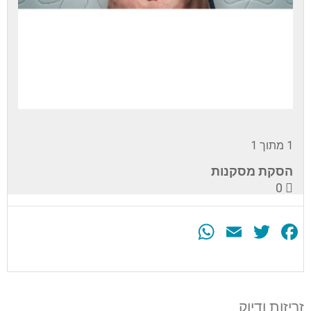
1 מתוך 1
הסקת מסקנות
0
WhatsApp
Email
Twitter
Facebook
עליך
להירשם
לערכה
זריזות ודיוק